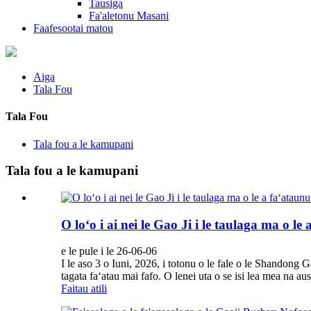
Tausiga
Fa'aletonu Masani
Faafesootai matou
Aiga
Tala Fou
Tala Fou
Tala fou a le kamupani
Tala fou a le kamupani
O loʻo i ai nei le Gao Ji i le taulaga ma o le
e le pule i le 26-06-06
I le aso 3 o Iuni, 2026, i totonu o le fale o le Shandong G
tagata faʻatau mai fafo. O lenei uta o se isi lea mea na aus
Faitau atili