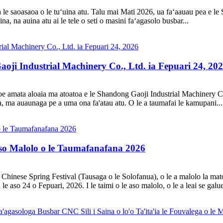
 le saoasaoa o le tuʻuina atu. Talu mai Mati 2026, ua faʻaauau pea e l
na, na auina atu ai le tele o seti o masini faʻagasolo busbar...
oji Industrial Machinery Co., Ltd. ia Fepuari 24, 20
 toe amata aloaia ma atoatoa e le Shandong Gaoji Industrial Machinery 
toa, ma auaunaga pe a uma ona fa'atau atu. O le a taumafai le kamupani...
Aso Malolo o le Taumafanafana 2026
6 Chinese Spring Festival (Tausaga o le Solofanua), o le a malolo la ma
e aso 24 o Fepuari, 2026. I le taimi o le aso malolo, o le a leai se galue