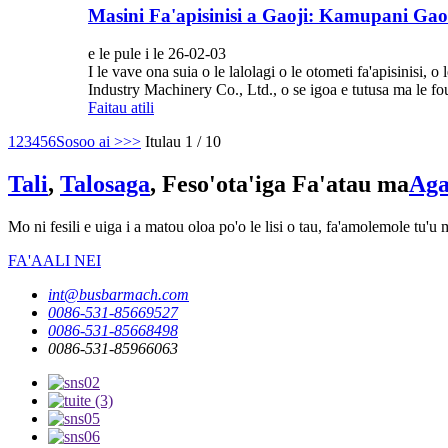
Masini Fa'apisinisi a Gaoji: Kamupani Gaosi
e le pule i le 26-02-03
I le vave ona suia o le lalolagi o le otometi fa'apisinisi,
Industry Machinery Co., Ltd., o se igoa e tutusa ma le fou 
Faitau atili
1
2
3
4
5
6
Sosoo ai >
>>
Itulau 1 / 10
Tali
,
Talosaga
, Feso'ota'iga Fa'atau ma
Aga
Mo ni fesili e uiga i a matou oloa po'o le lisi o tau, fa'amolemole tu'u m
FA'AALI NEI
int@busbarmach.com
0086-531-85669527
0086-531-85668498
0086-531-85966063