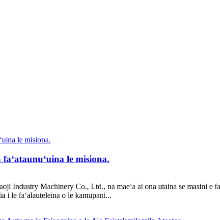
 a faʻataunuʻuina le misiona.
aoji Industry Machinery Co., Ltd., na maeʻa ai ona utaina se masini e faʻ
ia i le faʻalauteleina o le kamupani...