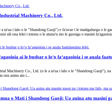
Industrial Machinery Co., Ltd.
 ta'ua i lalo o le "Shandong Gaoji") e fa'avae i le matāgaluega o le gaos
isi sili ona lelei i totonu o le atunu'u mo le gaosiga o masini fa'agaoioia
agaoioia ai le busbar o loʻo faʻagaoioia i se auala faatu
rial Machinery Co., Ltd. (o le a ta'ua i lalo o le "Shandong Gaoji"), na fa
a ona auina atu i...
muamua o Mati i Shandong Gaoji: Ua auina atu masini g
.