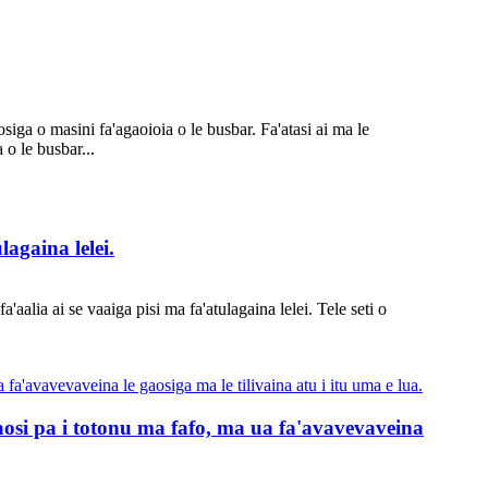
iga o masini fa'agaoioia o le busbar. Fa'atasi ai ma le
 o le busbar...
lagaina lelei.
'aalia ai se vaaiga pisi ma fa'atulagaina lelei. Tele seti o
aosi pa i totonu ma fafo, ma ua fa'avavevaveina