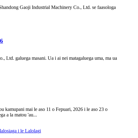
e Shandong Gaoji Industrial Machinery Co., Ltd. se faasologa
26
Co., Ltd. galuega masani. Ua i ai nei matagaluega uma, ma ua
tou kamupani mai le aso 11 o Fepuari, 2026 i le aso 23 o
ga a la matou 'au...