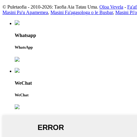
© Puletaofia - 2010-2026: Taofia Aia Tatau Uma.
Oloa Vevela
-
Fa'af
Masini Pa'u Apamemea
,
Masini Fa'agasologa o le Busbar
,
Masini Pi'
Whatsapp
WhatsApp
WeChat
WeChat