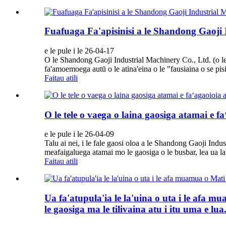
Fuafuaga Fa'apisinisi a le Shandong Gaoji 
e le pule i le 26-04-17
O le Shandong Gaoji Industrial Machinery Co., Ltd. (o le a
fa'amoemoega autū o le atina'eina o le "fausiaina o se pisin
Faitau atili
O le tele o vaega o laina gaosiga atamai e faʻ
e le pule i le 26-04-09
Talu ai nei, i le fale gaosi oloa a le Shandong Gaoji Indust
meafaigaluega atamai mo le gaosiga o le busbar, lea ua lat
Faitau atili
Ua fa'atupula'ia le la'uina o uta i le afa 
le gaosiga ma le tilivaina atu i itu uma e lua