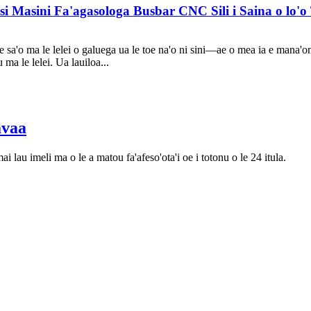
 Masini Fa'agasologa Busbar CNC Sili i Saina o lo'o Ta
 o le sa'o ma le lelei o galuega ua le toe na'o ni sini—ae o mea ia e mana
ma le lelei. Ua lauiloa...
vaa
ai lau imeli ma o le a matou fa'afeso'ota'i oe i totonu o le 24 itula.