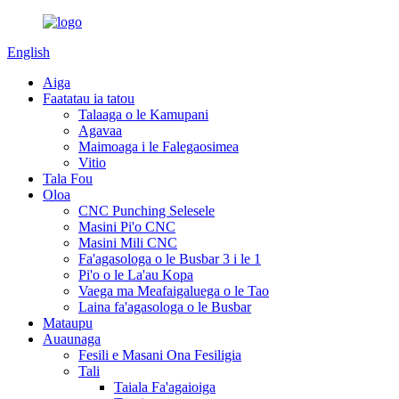
English
Aiga
Faatatau ia tatou
Talaaga o le Kamupani
Agavaa
Maimoaga i le Falegaosimea
Vitio
Tala Fou
Oloa
CNC Punching Selesele
Masini Pi'o CNC
Masini Mili CNC
Fa'agasologa o le Busbar 3 i le 1
Pi'o o le La'au Kopa
Vaega ma Meafaigaluega o le Tao
Laina fa'agasologa o le Busbar
Mataupu
Auaunaga
Fesili e Masani Ona Fesiligia
Tali
Taiala Fa'agaioiga