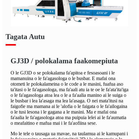
Tagata Autu
GJ3D / polokalama faakomepiuta
O le GJ3D o se polokalama fa'apitoa e fesoasoani i le
mamanuina o le fa'agasologa o le busbar. E mafai ona
otometi le polokalameina o le code a le masini, fuafua aso
ta'itasi o le fa'agasologa, ma fa'aali atu ia te oe le fa'ata'ita'iga
o le fa'agasologa atoa lea o le a fa'aalia manino ai le suiga o
le busbar i lea la'asaga ma lea la'asaga. O nei mata'itusi na
faigofie ma mamana ai le 'alofia o le faigata o le fa'ailogaina
o le tusi lesona i le gagana a le masini. Ma e mafai ona
fa'aalia le fa'agasologa atoa ma puipuia lelei ai le fa'aumatia
o meafaitino e mafua mai i le fa'aofiina sese.
Mo le tele o tausaga ua mavae, na taulamua ai le kamupani i