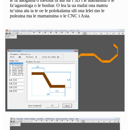
le faʻaaogaina o metotia faʻataʻitaʻi 3D i le alamanuia o le
faʻagasologa o le busbar. O lea la ua mafai ona matou
tuʻuina atu ia te oe le polokalama sili ona lelei mo le
puleaina ma le mamanuina o le CNC i Asia.