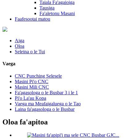
Taiala Fa'agaioiga
Tausiga
Fa'aletonu Masani
Faafesootai matou
Aiga
Oloa
Seleina o le Tui
Vaega
CNC Punching Selesele
Masini Pi'o CNC
Masini Mili CNC
Fa'agasologa o le Busbar 3 i le 1
Pi'o La'au Kopa
Vaega ma Meafaigaluega o le Tao
Laina fa'agasologa o le Busbar
Oloa fa'apitoa