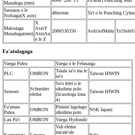
6000*200*15
Fa'ama'i Punching Max
Maualuga (mm)
Saosaoa o le
48m/min
Ta'i o le Punching Cylin
Nofoaga
(X axis)
X
Malosiaga
Axis
Y
2000
530
350
Aofa'i
of
Maliu
Tu'i
Sele
F
Maualuga
(mm)
Axis
Au
o le Z
Fa'atulagaga
Vaega Pulea
Vaega o le Felauaiga
Taiala sa'o ma le
PLC
OMRON
Taiwan HIWIN
sa'o
Sa'o lelei o le
Schneider
sikulima polo
Sensors
Taiwan HIWIN
eletise
(fa'asologa lona
4)
Fa'amau
Pisinisi lagolago
OMRON
NSK Iapani
Pulea
sikulima polo
Lau Pa'i
OMRON
Vaega Hydraulic
Vali eletise
ma'ale'ale
Komepiuta
Lenovo
Italia