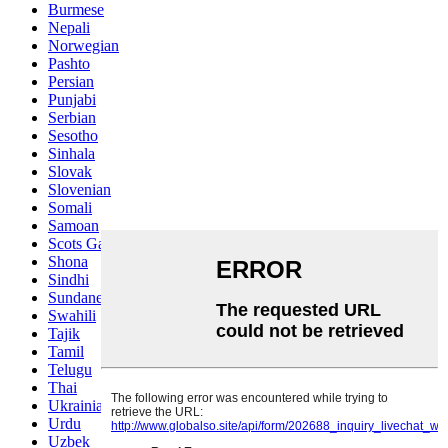
Burmese
Nepali
Norwegian
Pashto
Persian
Punjabi
Serbian
Sesotho
Sinhala
Slovak
Slovenian
Somali
Samoan
Scots Gaelic
Shona
Sindhi
Sundanese
Swahili
Tajik
Tamil
Telugu
Thai
Ukrainian
Urdu
Uzbek