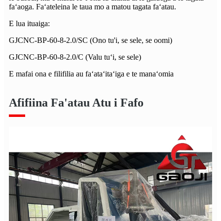
faʻaoga. Faʻateleina le taua mo a matou tagata faʻatau.
E lua ituaiga:
GJCNC-BP-60-8-2.0/SC (Ono tu'i, se sele, se oomi)
GJCNC-BP-60-8-2.0/C (Valu tuʻi, se sele)
E mafai ona e filifilia au faʻataʻitaʻiga e te manaʻomia
Afifiina Fa'atau Atu i Fafo