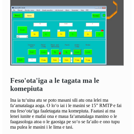
Feso'ota'iga a le tagata ma le
komepiuta
Ina ia tuʻuina atu se poto masani sili atu ona lelei ma
faʻamatalaga aoga. O loʻo iai i le masini se 15” RMTP e fai
ma fesoʻotaʻiga faaletagata ma komepiuta. Faatasi ai ma
lenei iunite e mafai ona e maua faʻamatalaga manino o le
faagasologa atoa o le gaosiga pe soʻo se faʻailo e ono tupu
ma pulea le masini i le lima e tasi.