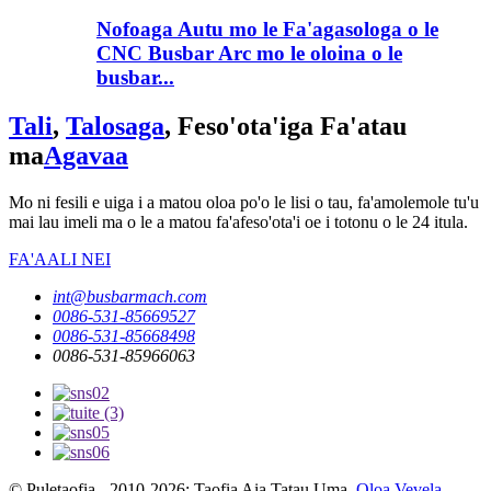
Nofoaga Autu mo le Fa'agasologa o le
CNC Busbar Arc mo le oloina o le
busbar...
Tali
,
Talosaga
, Feso'ota'iga Fa'atau
ma
Agavaa
Mo ni fesili e uiga i a matou oloa po'o le lisi o tau, fa'amolemole tu'u
mai lau imeli ma o le a matou fa'afeso'ota'i oe i totonu o le 24 itula.
FA'AALI NEI
int@busbarmach.com
0086-531-85669527
0086-531-85668498
0086-531-85966063
© Puletaofia - 2010-2026: Taofia Aia Tatau Uma.
Oloa Vevela
-