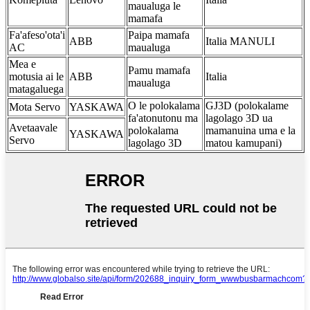
maualuga le
mamafa
Fa'afeso'ota'i
Paipa mamafa
ABB
Italia MANULI
AC
maualuga
Mea e
Pamu mamafa
motusia ai le
ABB
Italia
maualuga
matagaluega
O le polokalama
GJ3D (polokalame
Mota Servo
YASKAWA
fa'atonutonu ma
lagolago 3D ua
Avetaavale
polokalama
mamanuina uma e la
YASKAWA
Servo
lagolago 3D
matou kamupani)