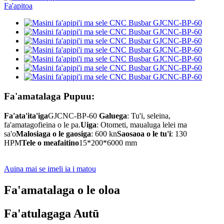
Fa'amatalaga Pupuu:
Fa'ata'ita'iga
GJCNC-BP-60
Galuega
: Tu'i, seleina,
fa'amatagofieina o le pa.
Uiga
: Otometi, maualuga lelei ma
sa'o
Malosiaga o le gaosiga
: 600 kn
Saosaoa o le tu'i
: 130
HPM
Tele o meafaitino
15*200*6000 mm
Auina mai se imeli ia i matou
Fa'amatalaga o le oloa
Fa'atulagaga Autū