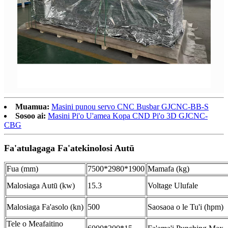
Muamua:
Masini punou servo CNC Busbar GJCNC-BB-S
Sosoo ai:
Masini Pi'o U'amea Kopa CND Pi'o 3D GJCNC-
CBG
Fa'atulagaga Fa'atekinolosi Autū
Fua (mm)
7500*2980*1900
Mamafa (kg)
Malosiaga Autū (kw)
15.3
Voltage Ulufale
Malosiaga Fa'asolo (kn)
500
Saosaoa o le Tu'i (hpm)
Tele o Meafaitino