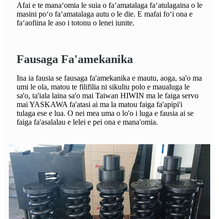
Afai e te manaʻomia le suia o faʻamatalaga faʻatulagaina o le
masini poʻo faʻamatalaga autu o le die. E mafai foʻi ona e
faʻaofiina le aso i totonu o lenei iunite.
Fausaga Fa'amekanika
Ina ia fausia se fausaga fa'amekanika e mautu, aoga, sa'o ma
umi le ola, matou te filifilia ni sikuliu polo e maualuga le
sa'o, ta'iala laina sa'o mai Taiwan HIWIN ma le faiga servo
mai YASKAWA fa'atasi ai ma la matou faiga fa'apipi'i
tulaga ese e lua. O nei mea uma o lo'o i luga e fausia ai se
faiga fa'asalalau e lelei e pei ona e mana'omia.