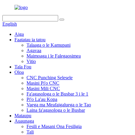
English
Aiga
Faatatau ia tatou
Talaaga o le Kamupani
Agavaa
Maimoaga i le Falegaosimea
Vitio
Tala Fou
Oloa
CNC Punching Selesele
Masini Pi'o CNC
Masini Mili CNC
Fa'agasologa o le Busbar 3 i le 1
Pi'o La'au Kopa
Vaega ma Meafaigaluega o le Tao
Laina fa'agasologa o le Busbar
Mataupu
Auaunaga
Fesili e Masani Ona Fesiligia
Tali