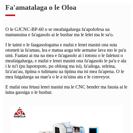
Fa'amatalaga o le Oloa
O le GJCNC-BP-60 o se meafaigaluega fa'apolofesa ua
mamanuina e fa'agasolo ai le busbar ma le lelei ma le sa'o.
I le taimi o le faagasologaina e mafai e lenei masini ona suia
otometi ia fa'amau, lea e matua aoga tele aemaise lava mo le pa'u
umi. Faatasi ai ma na mea e fa'agasolo ai i totonu o le faletusi o
meafaigaluega, e mafai e lenei masini ona fa'agasolo le pa'u e ala
i le tu'i (pu lapotopoto, pu oblong ma isi), fa'ailoga, seleina,
fa'a'au'au, tipiina o tulimanu ua tipiina ma isi mea fa'apena. O le
mea faigaluega ua mae'a o le a tu'uina atu e le conveyor.
E mafai ona fetaui lenei masini ma le CNC bender ma fausia ai le
laina gaosiga o le busbar.