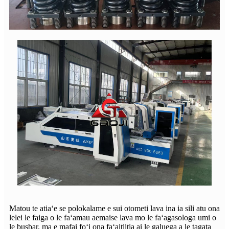
Matou te atiaʻe se polokalame e sui otometi lava ina ia sili atu ona
lelei le faiga o le faʻamau aemaise lava mo le faʻagasologa umi o
le busbar, ma e mafai foʻi ona faʻaitiitia ai le galuega a le tagata