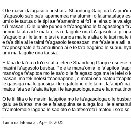
O le masini fa'agasolo busbar a Shandong Gaoji ua fa'apipi'iina 
fa'agasolo sa'o pa'u 'apamemea ma alumini o fa'amatalaga eseese.
umi o le tautua o le tipi ae fa'amanino ai fo'i le laina o le va'ai
tu'i masani. O le iunite punou e fa'aaogaina le fa'agasologa fa'
punou tatala ai le matau, lea e faigofie ona fa'agasolo ai pi'oga
fa'agaoioia i le taimi e tasi e aunoa ma le a'afia o le tasi ma le i
e fa'aitiitia ai le taimi fa'agasolo fesoasoani ma fa'aleleia atili
fa'aphosphate e fa'amautinoa ai e le fa'aleagaina le suāuu hydra
umi ma faigofie ona tausia.
E tāua le taʻua o loʻo silafia lelei e Shandong Gaoji e eseese
masini faʻagasolo busbar. Pe e te manaʻomia le faʻapitoa faapitoa
manaʻoga faʻapitoa mo le saʻo o le faʻagasologa ma le lelei o l
masani ma tekinolosi faʻaonaponei, e mafai ona matou faʻapit
le gaosiga ma le gaosiga i le ogatotonu o le taimi, faʻapipiʻii
matou faia se faʻataʻitaʻiga i le faagasologa atoa e faʻamautin
O le filifilia o le masini fa'apitoa mo le fa'agasologa o le busba
galulue fa'atasi ma oe e fa'atupuina se tulaga fou i le alamanui
fa'amolemole lagona le saoloto e fa'afeso'ota'i matou i so'o se 
Taimi na lafoina ai: Ape-18-2025