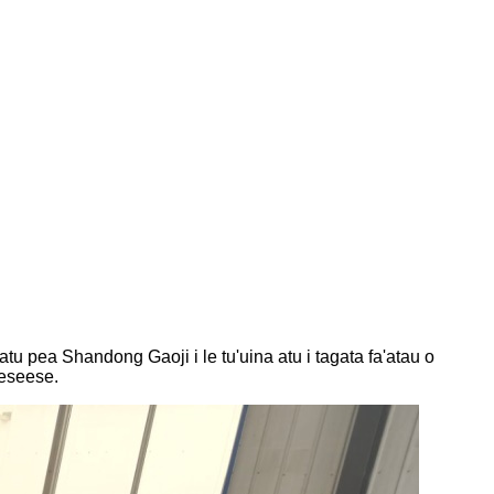
tu pea Shandong Gaoji i le tu'uina atu i tagata fa'atau o
 eseese.