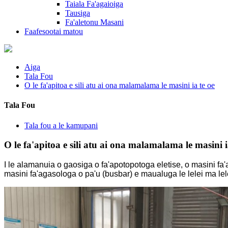
Taiala Fa'agaioiga
Tausiga
Fa'aletonu Masani
Faafesootai matou
Aiga
Tala Fou
O le fa'apitoa e sili atu ai ona malamalama le masini ia te oe
Tala Fou
Tala fou a le kamupani
O le fa'apitoa e sili atu ai ona malamalama le masini i
I le alamanuia o gaosiga o fa'apotopotoga eletise, o masini fa'
masini fa'agasologa o pa'u (busbar) e maualuga le lelei ma lele