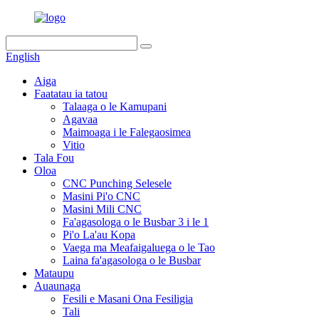
English
Aiga
Faatatau ia tatou
Talaaga o le Kamupani
Agavaa
Maimoaga i le Falegaosimea
Vitio
Tala Fou
Oloa
CNC Punching Selesele
Masini Pi'o CNC
Masini Mili CNC
Fa'agasologa o le Busbar 3 i le 1
Pi'o La'au Kopa
Vaega ma Meafaigaluega o le Tao
Laina fa'agasologa o le Busbar
Mataupu
Auaunaga
Fesili e Masani Ona Fesiligia
Tali