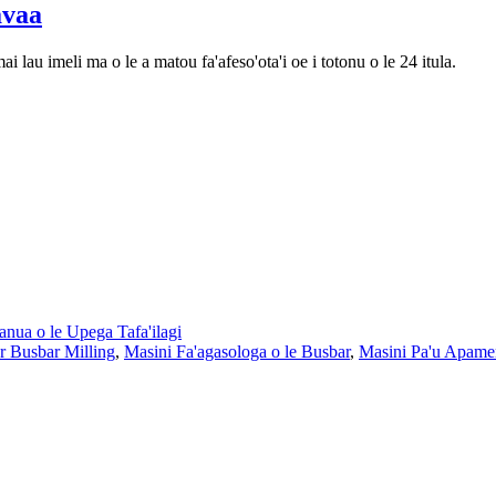
vaa
ai lau imeli ma o le a matou fa'afeso'ota'i oe i totonu o le 24 itula.
anua o le Upega Tafa'ilagi
 Busbar Milling
,
Masini Fa'agasologa o le Busbar
,
Masini Pa'u Apam