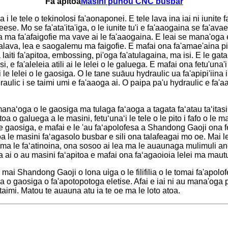
Fa'apitoa
Masini punou CNC busbar
i le tele o tekinolosi fa'aonaponei. E tele lava ina iai ni iunite 
 Mo se fa'ata'ita'iga, o le iunite tu'i e fa'aaogaina se fa'avae t
ga ma fa'afaigofie ma vave ai le fa'aaogaina. E leai se mana'oga e s
alava, lea e saogalemu ma faigofie. E mafai ona fa'amae'aina pi'og
 laiti fa'apitoa, embossing, pi'oga fa'atulagaina, ma isi. E le gat
si, e fa'aleleia atili ai le lelei o le galuega. E mafai ona fetu'una'
 ai le lelei o le gaosiga. O le tane suāuu hydraulic ua fa'apipi'iin
ulic i se taimi umi e fa'aaoga ai. O paipa pa'u hydraulic e fa'aao
 manaʻoga o le gaosiga ma tulaga faʻaoga a tagata faʻatau taʻita
 o galuega a le masini, fetuʻunaʻi le tele o le pito i fafo o le ma
e gaosiga, e mafai e le 'au faʻapolofesa a Shandong Gaoji ona fes
oa le masini faʻagasolo busbar e sili ona talafeagai mo oe. Ma
na ma le faʻatinoina, ona sosoo ai lea ma le auaunaga mulimuli an
oa ai o au masini faʻapitoa e mafai ona faʻagaoioia lelei ma mautu
r mai Shandong Gaoji o lona uiga o le filifilia o le tomai fa'apolof
a o gaosiga o fa'apotopotoga eletise. Afai e iai ni au mana'oga po
taimi. Matou te auauna atu ia te oe ma le loto atoa.