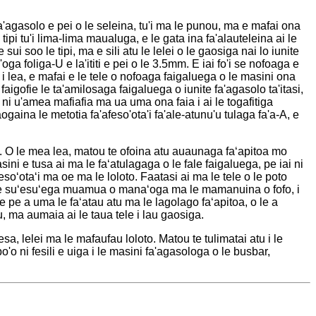
fa'agasolo e pei o le seleina, tu'i ma le punou, ma e mafai ona
ipi tu'i lima-lima maualuga, e le gata ina fa'alauteleina ai le
ui soo le tipi, ma e sili atu le lelei o le gaosiga nai lo iunite
a foliga-U e la'ititi e pei o le 3.5mm. E iai fo'i se nofoaga e
a i lea, e mafai e le tele o nofoaga faigaluega o le masini ona
i faigofie le ta'amilosaga faigaluega o iunite fa'agasolo ta'itasi,
a i ni u'amea mafiafia ma ua uma ona faia i ai le togafitiga
gaina le metotia fa'afeso'ota'i fa'ale-atunu'u tulaga fa'a-A, e
si. O le mea lea, matou te ofoina atu auaunaga faʻapitoa mo
sini e tusa ai ma le faʻatulagaga o le fale faigaluega, pe iai ni
oʻotaʻi ma oe ma le loloto. Faatasi ai ma le tele o le poto
i le suʻesuʻega muamua o manaʻoga ma le mamanuina o fofo, i
e pe a uma le faʻatau atu ma le lagolago faʻapitoa, o le a
, ma aumaia ai le taua tele i lau gaosiga.
esa, lelei ma le mafaufau loloto. Matou te tulimatai atu i le
'o ni fesili e uiga i le masini fa'agasologa o le busbar,