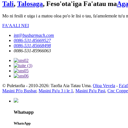
Tali
,
Talosaga
, Feso'ota'iga Fa'atau ma
Aga
Mo ni fesili e uiga i a matou oloa po'o le lisi o tau, fa'amolemole tu'u m
FA'AALI NEI
int@busbarmach.com
0086-531-85669527
0086-531-85668498
0086-531-85966063
© Puletaofia - 2010-2026: Taofia Aia Tatau Uma.
Oloa Vevela
-
Fa'af
Masini Pi'o Busbar
,
Masini Pa'u 3 i le 1
,
Masini Pa'u Pasi
,
Cnc Copper
Whatsapp
WhatsApp