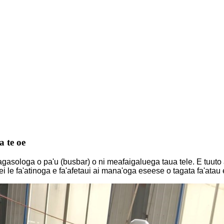
a te oe
agasologa o pa'u (busbar) o ni meafaigaluega taua tele. E tuuto a
i le fa'atinoga e fa'afetaui ai mana'oga eseese o tagata fa'atau